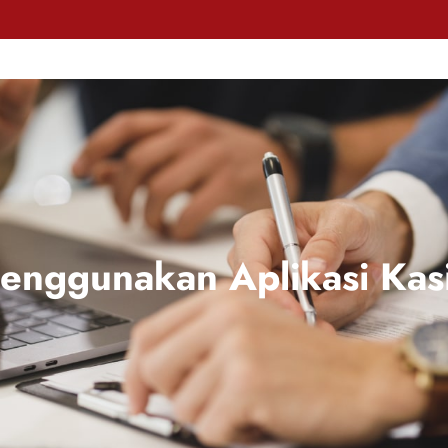
nggunakan Aplikasi Kas