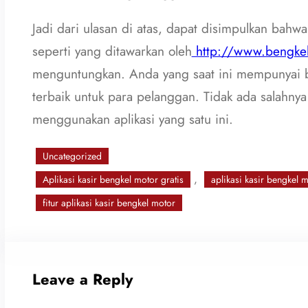
Jadi dari ulasan di atas, dapat disimpulkan bahw
seperti yang ditawarkan oleh
http://www.bengkel
menguntungkan. Anda yang saat ini mempunyai b
terbaik untuk para pelanggan. Tidak ada salahn
menggunakan aplikasi yang satu ini.
Uncategorized
, 
Aplikasi kasir bengkel motor gratis
aplikasi kasir bengkel m
fitur aplikasi kasir bengkel motor
Leave a Reply