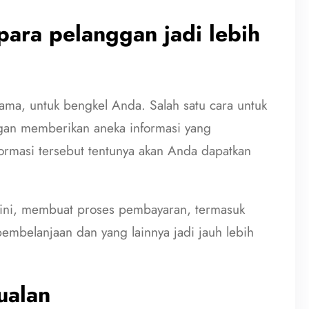
ara pelanggan jadi lebih
ama, untuk bengkel Anda. Salah satu cara untuk
gan memberikan aneka informasi yang
nformasi tersebut tentunya akan Anda dapatkan
i ini, membuat proses pembayaran, termasuk
pembelanjaan dan yang lainnya jadi jauh lebih
ualan