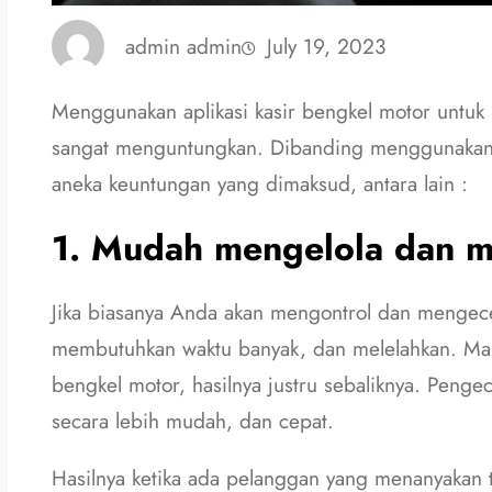
admin admin
July 19, 2023
Menggunakan aplikasi kasir bengkel motor untuk 
sangat menguntungkan. Dibanding menggunakan s
aneka keuntungan yang dimaksud, antara lain :
1. Mudah mengelola dan m
Jika biasanya Anda akan mengontrol dan mengece
membutuhkan waktu banyak, dan melelahkan. Mak
bengkel motor, hasilnya justru sebaliknya. Penge
secara lebih mudah, dan cepat.
Hasilnya ketika ada pelanggan yang menanyakan t