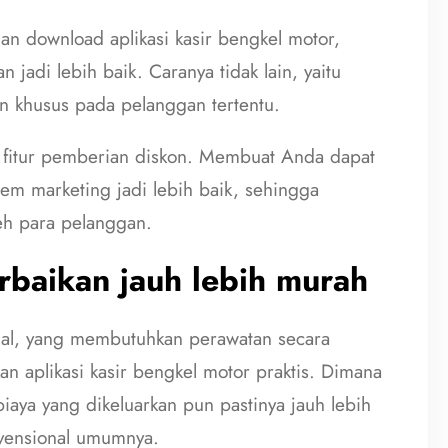
n download aplikasi kasir bengkel motor,
 jadi lebih baik. Caranya tidak lain, yaitu
n khusus pada pelanggan tertentu.
itu fitur pemberian diskon. Membuat Anda dapat
em marketing jadi lebih baik, sehingga
leh para pelanggan.
rbaikan jauh lebih murah
nal, yang membutuhkan perawatan secara
n aplikasi kasir bengkel motor praktis. Dimana
 biaya yang dikeluarkan pun pastinya jauh lebih
vensional umumnya.