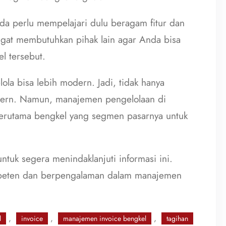
a perlu mempelajari dulu beragam fitur dan
sangat membutuhkan pihak lain agar Anda bisa
l tersebut.
a bisa lebih modern. Jadi, tidak hanya
dern. Namun, manajemen pengelolaan di
 Terutama bengkel yang segmen pasarnya untuk
ntuk segera menindaklanjuti informasi ini.
peten dan berpengalaman dalam manajemen
, 
, 
, 
l
invoice
manajemen invoice bengkel
tagihan