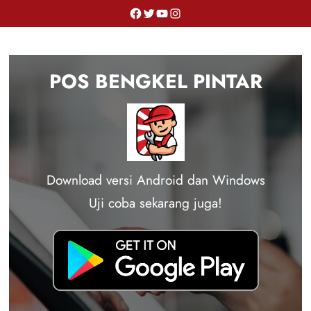
Skip
Facebook
Twitter
YouTube
Instagram
to
content
POS BENGKEL PINTAR
Download versi Android dan Windows
Uji coba sekarang juga!